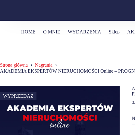
HOME
O MNIE
WYDARZENIA
Sklep
AK
Strona główna
Nagrania
AKADEMIA EKSPERTÓW NIERUCHOMOŚCI​ Online – PROGN
A
P
WYPRZEDAŻ
0
N