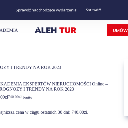
Sprawdź nadchodzące wydarzenia!
Sprawdź!
UMÓW 
ADEMIA
OZY I TRENDY NA ROK 2023
KADEMIA EKSPERTÓW NIERUCHOMOŚCI​ Online –
ROGNOZY I TRENDY NA ROK 2023
.00
zł
740.00
zł
brutto
ajniższa cena w ciągu ostatnich 30 dni:
740.00
zł
.